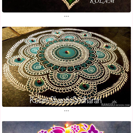
...
...