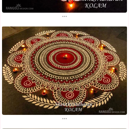
...
...