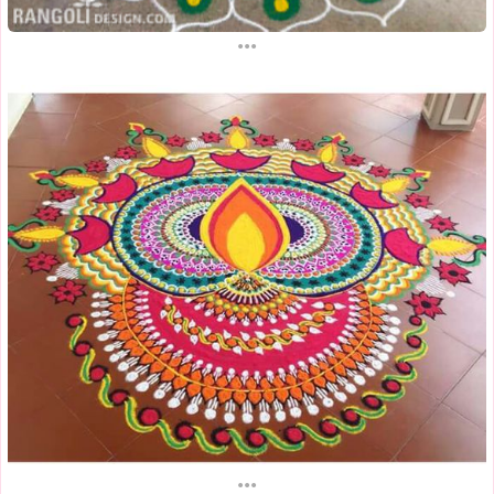
...
...