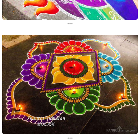
...
...