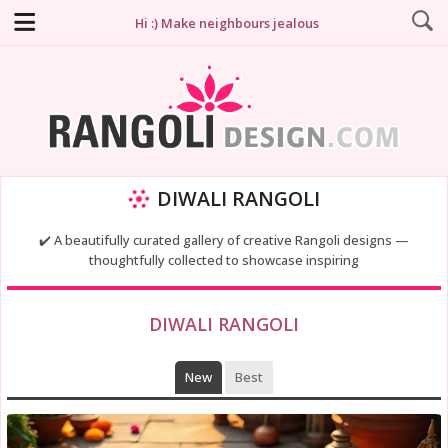
Hi :) Make neighbours jealous
DIWALI RANGOLI
✔️ A beautifully curated gallery of creative Rangoli designs —
thoughtfully collected to showcase inspiring
DIWALI RANGOLI
New
Best