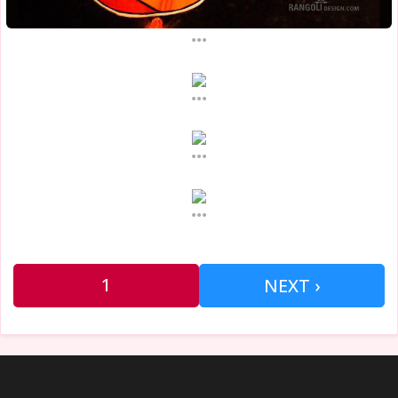
...
...
...
...
1
NEXT ›