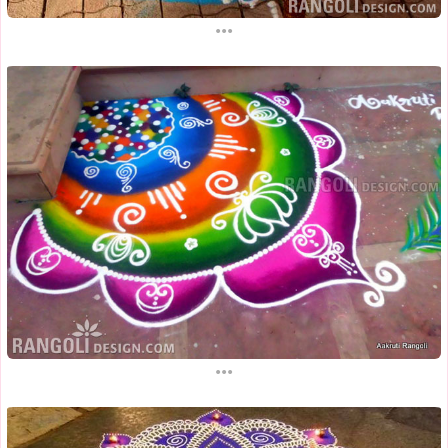
...
...